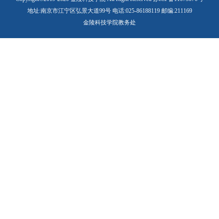
地址:南京市江宁区弘景大道99号 电话:025-86188119 邮编:211169
金陵科技学院教务处