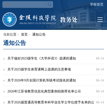
学校首页
当前位置：
首页
-
通知公告
通知公告
关于做好2025级学生《大学外语3》选课的通知
06-14
各学院：根据安排，本学期2025级学生《大学外语3》课程将分类开
关于2025级学生体育课网上选课的注意事项
06-14
设，主要分为提高拓展类课程和基础类课程，并针对两类课程实行学
各学院：为确保2025级学生体育选项能够有序、高效地进行，请各学
关于2026年9月全国计算机等级考试报名的通知
06-14
生自主网上选课，现将选课事项通知如下：一、选课对象及内容选课
院务必通知相关学生在规定时间内完成选课，注意事项如下：一、学
各学院：根据《省教育考试院关于做好2026年下半年全国计算机等级
2026年江苏省教育信息化典型案例拟推荐名单公示
06-14
对象：专业教学计划中必修《大学外语3》课程的2025级学生，不含
生须在规定时间内自行上网完成体育选课1. 选课时间：2026年8月24
考试工作的通知》（苏教考社〔2026〕8号）要求，2026年9月（第78
详见“对内通知”。
关于2026届普通高等教育本科毕业生学士学位授予名单的公
06-14