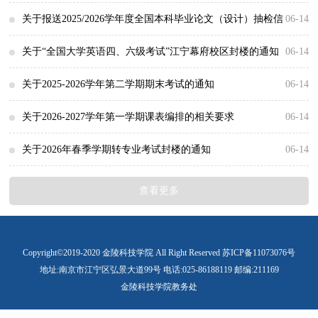
日语班、各学院工程认证相关专业、单招/3+4级班、外国语学院、国
日上午9点—2026年8月27日下午3点。2. 选课网址及相关操作步骤：
次）全国计算机等级考试（以下简称NCRE）将于2026年9月19日-20
示
关于报送2025/2026学年度全国本科毕业论文（设计）抽检信
06-14
际教育学院学生。选课内容：达到大学英语四级水平及以上的统招学
电脑端从教务处网页（http://jwc.jit.edu.cn/）进入“教务管理系统”操
日举行。为做好报名及考试的组织工作，现将有关事项通知如下。
详见“对内通知”。
息的通知
关于“全国大学英语四、六级考试”江宁幕府校区封楼的通知
06-14
生建议选择提高类拓展课程：大学外语3（高阶）...
作，具体选课步骤参见教务处网站“办事指南”中《教务系统体育选课
1、报名时间2026年6月25日9:00至2026年7月15日24:00。2、注册报名
详见“对内通知”。
各学院（部）：2026年6月13日将在两校区同时举行“全国大学英语
关于2025-2026学年第二学期期末考试的通知
06-14
网上操作手册》。切勿用手机选课，会出错！...
和准考证打印网址教育部教育考试院的网上报名系统：https://ncre-
四、六级考试”，该考试属国家级重大考试。届时将对江宁校区勤业
各院（部）：本学期期末考试工作定于2026年6月29日-7月2日在江宁
关于2026-2027学年第一学期课表编排的相关要求
06-14
bm.neea.cn（公网）或https://ncre-bm.neea.edu....
楼1、2、3号教学楼（原3、4、5号教学楼）、幕府校区图教楼进行封
和幕府校区同时进行，期末考试时间地点安排表见附件1。请各院
一、教学执行计划任务安排1. 6月7日前完成公共基础课程网上学期教
关于2026年春季学期转专业考试封楼的通知
06-14
闭用于考试。封楼时间从6月12日18时至6月13日18时。特此通知。教
（部）做好监考培训、巡考安排等工作，并及时通知到每位参加考试
学任务安排工作。2. 6月18日前各院部专业课完成网上学期教学任务
各院（部）：2026年春季学期转专业考试将于5月30日进行，届时将
查看更多
务处2026年6月11日
的学生按时到指定地点参加考试，考试时间地点以附件中的安排表为
安排工作。3. 6月18日前各学院专业课完成网上教师排课预安排时间
对江宁校区勤业楼3号教学楼（原5号教学楼）进行封闭。封楼时间：
准。各院（部）需高度重视期末考试组织工作，进一步提高认识，高
的设置工作，排课时间设置为“排课时间限定设置”表示所选教师只能
2026年5月30日7：00——12：30。如果有相关院（部）在以上封闭管
Copyright©2019-2020 金陵科技学院 All Right Reserved 苏ICP备11073076号
地址:南京市江宁区弘景大道99号 电话:025-86188119 邮编:211169
度重视考风考纪建设，形成公平、公正、规范的考试氛围和良好的学
在此时间段排课，“排课时间限制设置”为所选教师不能在此时间段排
理的时间和地点有教学活动安排，请提前做好调停课工作，并请一定
金陵科技学院教务处
风，确保教育教学质量，促进学生的健康成长。考风考纪工作要求如
课。（参见《教学管理系统网上教师排课预安排时间流程表》、《任
通知到相应的老师和学生。教务处2026年5月28日