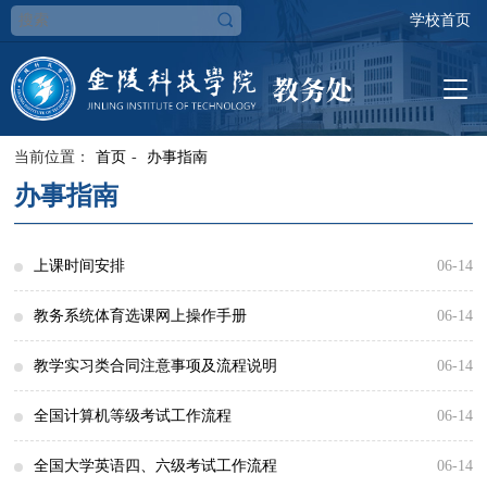
学校首页
当前位置：
首页
-
办事指南
办事指南
上课时间安排
06-14
上午 第一节 8：30 —— 9：15 第二节 9：20 —— 10：05 第三节
教务系统体育选课网上操作手册
06-14
10：25 —— 11：10 第四节 11：15 —— 12：00 下午 第五节 13：30
教务系统体育选课网上操作手册.doc
教学实习类合同注意事项及流程说明
06-14
—— 14：15 第六节 14：20 —— 15：05 第七节 15：25 —— 16：10
校外实习基地建设工作办事指南
全国计算机等级考试工作流程
06-14
第八节 ...
全国计算机等级考试工作流程
全国大学英语四、六级考试工作流程
06-14