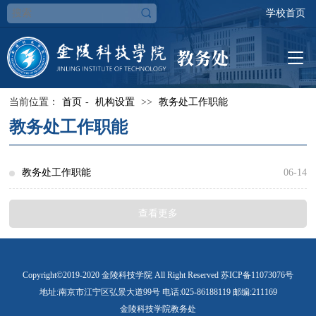
学校首页
当前位置：
首页
-
机构设置
>>
教务处工作职能
教务处工作职能
教务处工作职能
06-14
教务处是在学校党政领导下，负责全校本科教学工作的计划、组织、
查看更多
管理、改革、协调与服务的综合职能部门，具体包括本科生人才培养
计划的制订、专业建设、课程建设、教学研究与改革、教材建设与管
Copyright©2019-2020 金陵科技学院 All Right Reserved 苏ICP备11073076号
地址:南京市江宁区弘景大道99号 电话:025-86188119 邮编:211169
理、教学运行与调度、各类考试的组织与成绩管理、学籍学历学位管
金陵科技学院教务处